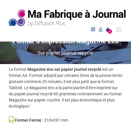
Passer
au
contenu
0
Format d’impression Magazine Éco
Sur papier journal recyclé
Le format
Magazine éco sur papier journal recyclé
est un
format A4. Format adopté par certains titres de la presse écrite
gratuite comme le
20 minutes
, il est plus petit que le format
Tabloïd. Le Magazine éco a la particularité d’être imprimé sur
du papier journal recyclé 60 grammes contrairement au format
Magazine sur papier couché. Il est plus économique et plus
écologique !
Format Fermé :
210×297 mm