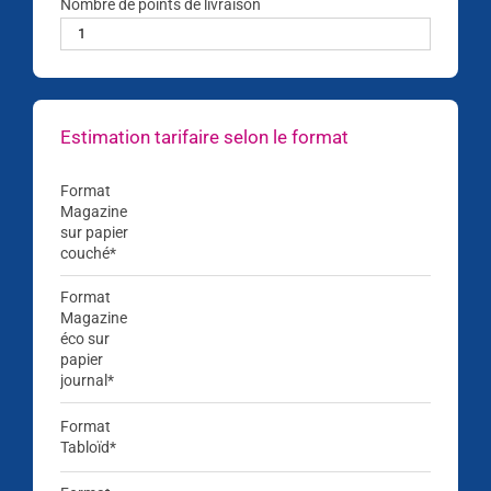
Nombre de points de livraison
Estimation tarifaire selon le format
Format
79.00 
Magazine
sur papier
94.80 €
couché*
Format
Magazine
98.00 
éco sur
117.60 €
papier
journal*
130.00 
Format
Tabloïd*
156.00 €